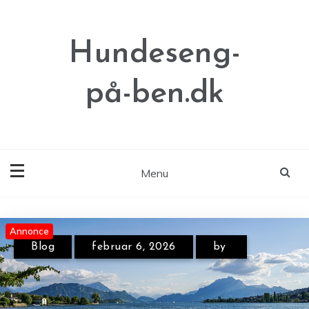
Skip
to
content
Hundeseng-
på-ben.dk
Menu
Annonce
Annonce
Annonce
Blog
februar 6, 2026
by