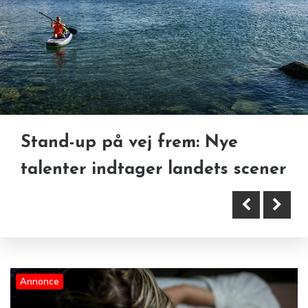
Stand-up på vej frem: Nye
Derfor kan spændinger opstå af
talenter indtager landets scener
ting, du aldrig havde mistænkt
Fra snigende ømhed til
Annonce
brændende smerte: En guide til